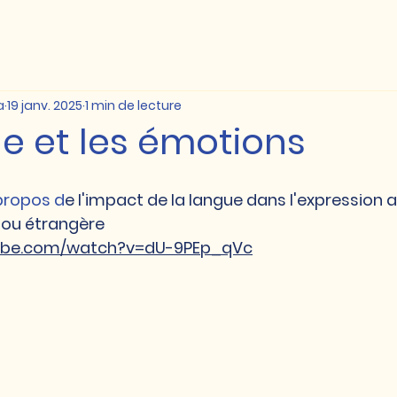
a
19 janv. 2025
1 min de lecture
e et les émotions
propos d
e l'impact de la langue dans l'expression 
 ou étrangère 
tube.com/watch?v=dU-9PEp_qVc