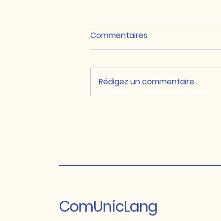
Commentaires
Rédigez un commentaire...
N’diaye ou Ndiaye ?
Voyelles nasales et
consonnes prénasalisées :
chaque langue a sa propre
logique
ComUnicLang