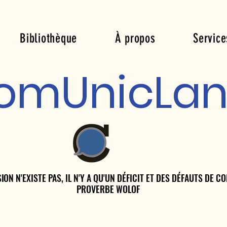
Bibliothèque
À propos
Service
om
Unic
La
ON N'EXISTE PAS, IL N'Y A QU'UN DÉFICIT ET DES DÉFAUTS DE 
ON N'EXISTE PAS, IL N'Y A QU'UN DÉFICIT ET DES DÉFAUTS DE 
PROVERBE WOLOF
PROVERBE WOLOF