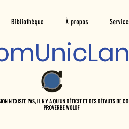
Bibliothèque
À propos
Service
om
Unic
La
ON N'EXISTE PAS, IL N'Y A QU'UN DÉFICIT ET DES DÉFAUTS DE 
ON N'EXISTE PAS, IL N'Y A QU'UN DÉFICIT ET DES DÉFAUTS DE 
PROVERBE WOLOF
PROVERBE WOLOF