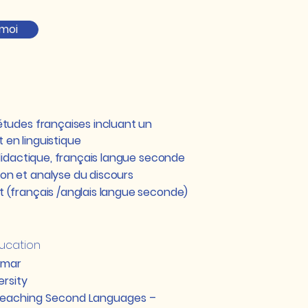
 moi
tudes françaises incluant un
en linguistique
 didactique, français langue seconde
n et analyse du discours
 (français /anglais langue seconde)
ducation
rammar
ersity
Teaching Second Languages –