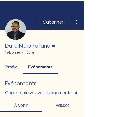
Plus d'actions
S'abonner
Administrateur
Dalla Male Fofana
1 Abonné
1 Suivi
Profile
Événements
Événements
Gérez et suivez vos événements ici.
À venir
Passés